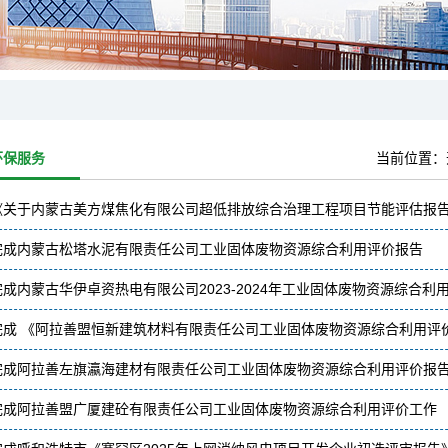
环保服务
当前位置：
《关于内蒙古美方煤焦化有限公司超低排放综合治理工程项目节能评估报
完成内蒙古松塔水泥有限责任公司工业固体废物资源综合利用评价报告
完成内蒙古华伊卓资热电有限公司2023-2024年工业固体废物资源综合利
完成 《阿拉善盟恒新建筑材料有限责任公司工业固体废物资源综合利用评
完成阿拉善左旗瀛海建材有限责任公司工业固体废物资源综合利用评价报
完成阿拉善盟广厦建砼有限责任公司工业固体废物资源综合利用评价工作