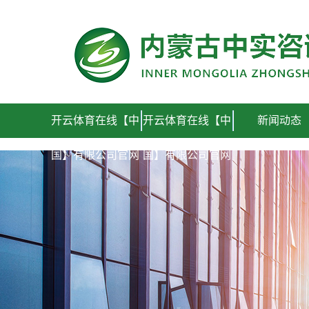
开云体育在线【中国】有限公司官网
开云体育在线【中
开云体育在线【中
新闻动态
国】有限公司官网
国】有限公司官网