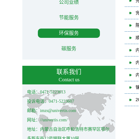
公司业绩
节能服务
环保服务
碳服务
联系我们
Contact us
电话：0471-5223613
投诉电话：0471-5223607
邮箱：imzs@univertis.com
网址：//univertis.com/
地址：内蒙古自治区呼和浩特市赛罕区鄂尔
多斯东街12号银联大厦10层