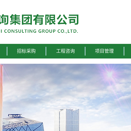
招标采购
工程咨询
项目管理