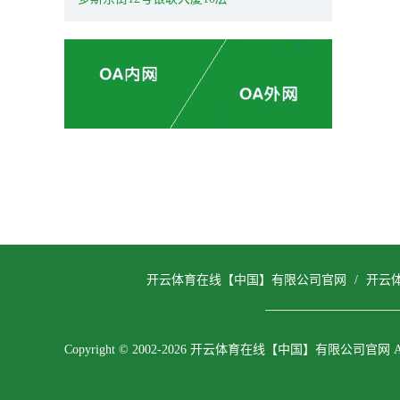
开云体育在线【中国】有限公司官网
/
开云
Copyright © 2002-2026 开云体育在线【中国】有限公司官网 All rig