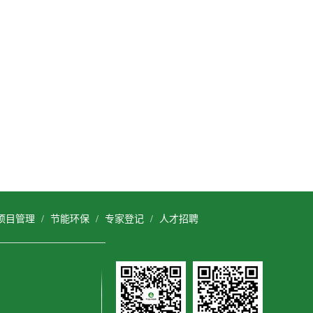
项目管理
/
节能环保
/
专家登记
/
人才招聘