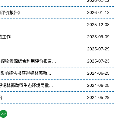
》
2026-01-12
用评价报告》
2026-01-12
2025-12-08
选工作
2025-09-09
2025-07-29
体废物资源综合利用评价报告…
2025-07-23
境影响报告书获得锡林郭勒…
2024-06-25
得锡林郭勒盟生态环境局批…
2024-06-25
讯
2024-05-29
>>