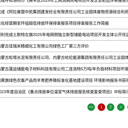
完成呼和浩特市《赛罕区2025年上网消纳风电项目开发企业初选评审报告
完成《阿拉善盟中凯集团建发砼业有限责任公司工业固体废物资源综合利
陈化经营期安环组超低排放环保排查报告项目排查报告工作简报
顺利完成土默特左旗2025年电网侧独立新型储能电站项目开发主体公开优
内蒙古佳瑞米精细化工有限公司绿色工厂第三方评价
内蒙古松塔水泥有限责任公司、内蒙古哈伦能源集团有限责任公司工业固
内蒙古晟运储能电子材料科技有限公司二连浩特5万吨/年负极材料项目环
镶黄旗绿色农畜产品肉羊育肥养殖标准化基地建设项目 环境影响报告书获
2023年度自治区《重点排放单位温室气体排放报告核查复查项目》中标简
<<
1
2
>