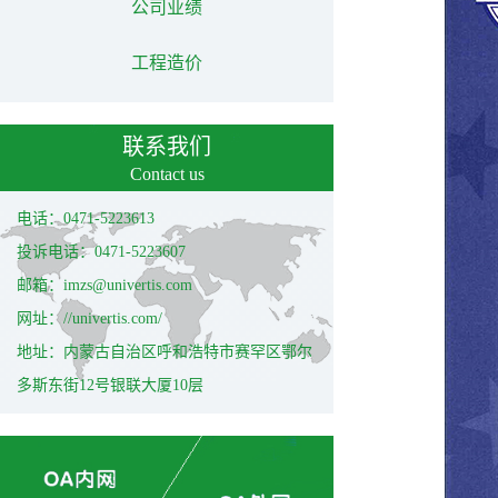
公司业绩
工程造价
联系我们
Contact us
电话：0471-5223613
投诉电话：0471-5223607
邮箱：imzs@univertis.com
网址：//univertis.com/
地址：内蒙古自治区呼和浩特市赛罕区鄂尔
多斯东街12号银联大厦10层