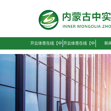
开云体育在线【中国】有限公司官网
开云体育在线【中
开云体育在线【中
新
国】有限公司官网
国】有限公司官网