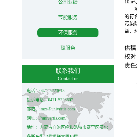
2
10m
公司业绩
的符
节能服务
污染
益、
环保服务
供稿
碳服务
校对
责任
联系我们
Contact us
电话：0471-5223613
投诉电话：0471-5223607
邮箱：imzs@univertis.com
网址：//univertis.com/
地址：内蒙古自治区呼和浩特市赛罕区鄂尔
多斯东街12号银联大厦10层