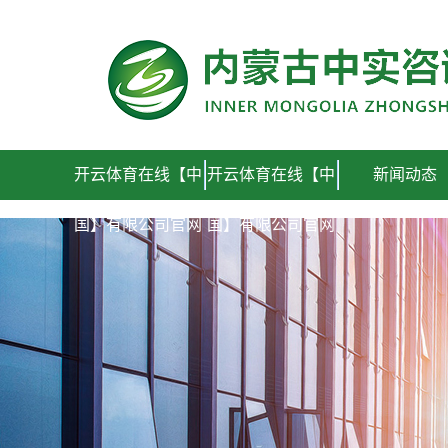
开云体育在线【中国】有限公司官网
开云体育在线【中
开云体育在线【中
新闻动态
国】有限公司官网
国】有限公司官网