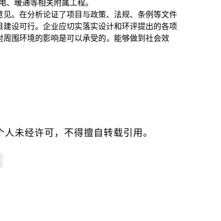
电、暖通等相关附属工程。
意见。在分析论证了项目与政策、法规、条例等文件
目建设可行。企业应切实落实设计和环评提出的各项
对周围环境的影响是可以承受的，能够做到社会效
个人未经许可，不得擅自转载引用。