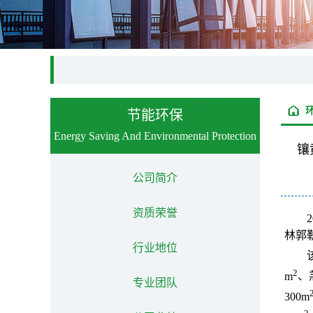
节能环保
Energy Saving And Environmental Protection
镶
公司简介
资质荣誉
2
林郭
行业地位
2
m
、
专业团队
300
m